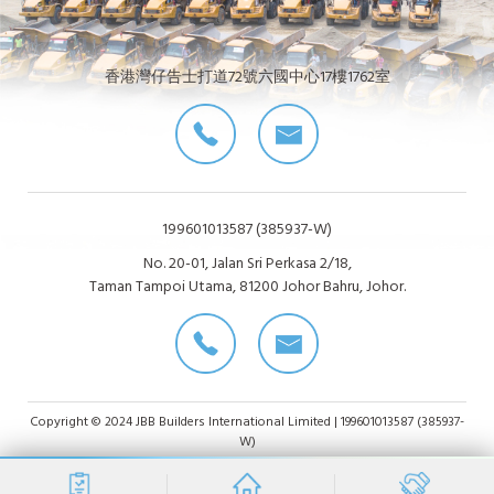
香港灣仔告士打道72號六國中心17樓1762室
199601013587 (385937-W)
No. 20-01, Jalan Sri Perkasa 2/18,
Taman Tampoi Utama, 81200 Johor Bahru, Johor.
Copyright © 2024 JBB Builders International Limited | 199601013587 (385937-
W)