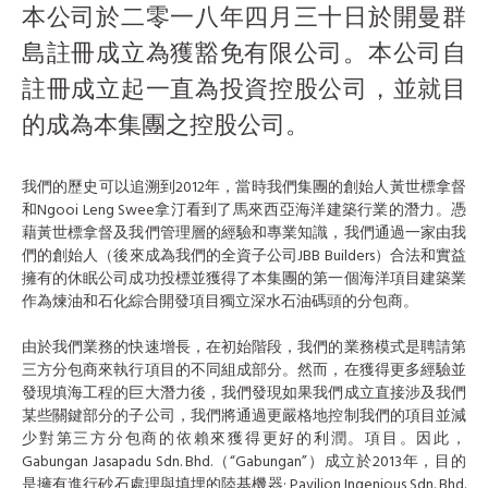
本公司於二零一八年四月三十日於開曼群
島註冊成立為獲豁免有限公司。本公司自
註冊成立起一直為投資控股公司，並就目
的成為本集團之控股公司。
我們的歷史可以追溯到2012年，當時我們集團的創始人黃世標拿督
和Ngooi Leng Swee拿汀看到了馬來西亞海洋建築行業的潛力。憑
藉黃世標拿督及我們管理層的經驗和專業知識，我們通過一家由我
們的創始人（後來成為我們的全資子公司JBB Builders）合法和實益
擁有的休眠公司成功投標並獲得了本集團的第一個海洋項目建築業
作為煉油和石化綜合開發項目獨立深水石油碼頭的分包商。
由於我們業務的快速增長，在初始階段，我們的業務模式是聘請第
三方分包商來執行項目的不同組成部分。然而，在獲得更多經驗並
發現填海工程的巨大潛力後，我們發現如果我們成立直接涉及我們
某些關鍵部分的子公司，我們將通過更嚴格地控制我們的項目並減
少對第三方分包商的依賴來獲得更好的利潤。項目。因此，
Gabungan Jasapadu Sdn. Bhd.（“Gabungan”）成立於2013年，目的
是擁有進行砂石處理與填埋的陸基機器; Pavilion Ingenious Sdn. Bhd.