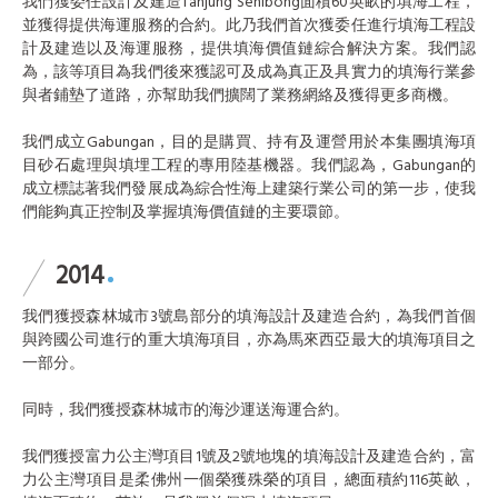
我們獲委任設計及建造Tanjung Senibong面積60英畝的填海工程，
並獲得提供海運服務的合約。此乃我們首次獲委任進行填海工程設
計及建造以及海運服務，提供填海價值鏈綜合解決方案。我們認
為，該等項目為我們後來獲認可及成為真正及具實力的填海行業參
與者鋪墊了道路，亦幫助我們擴闊了業務網絡及獲得更多商機。
我們成立Gabungan，目的是購買、持有及運營用於本集團填海項
目砂石處理與填埋工程的專用陸基機器。我們認為，Gabungan的
成立標誌著我們發展成為綜合性海上建築行業公司的第一步，使我
們能夠真正控制及掌握填海價值鏈的主要環節。
2014
我們獲授森林城市3號島部分的填海設計及建造合約，為我們首個
與跨國公司進行的重大填海項目，亦為馬來西亞最大的填海項目之
一部分。
同時，我們獲授森林城市的海沙運送海運合約。
我們獲授富力公主灣項目1號及2號地塊的填海設計及建造合約，富
力公主灣項目是柔佛州一個榮獲殊榮的項目，總面積約116英畝，